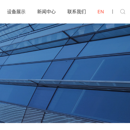
设备展示
新闻中心
联系我们
EN