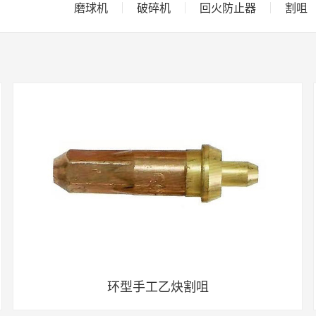
磨球机
破碎机
回火防止器
割咀
环型手工乙炔割咀