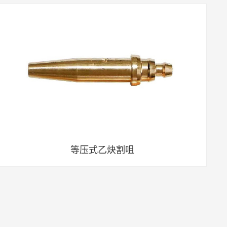
等压式乙炔割咀