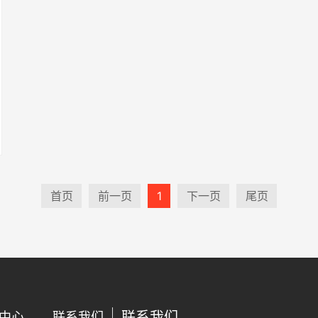
首页
前一页
1
下一页
尾页
联系我们
中心
联系我们