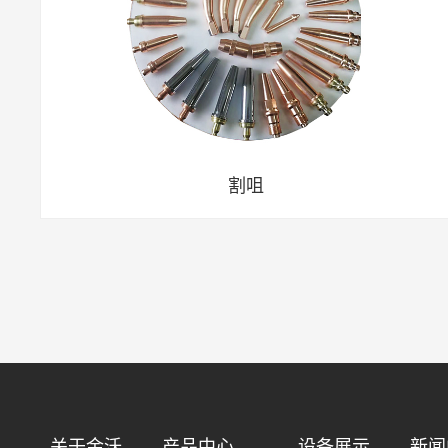
割咀
关于金沃
产品中心
设备展示
新闻