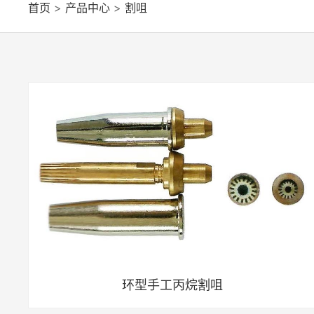
首页
>
产品中心
>
割咀
环型手工丙烷割咀